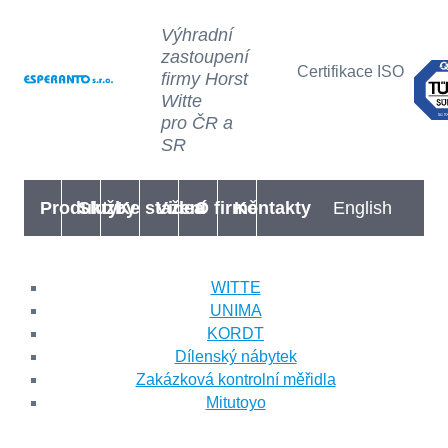
Výhradní
zastoupení
Certifikace ISO
firmy Horst
Witte
pro ČR a
SR
Produkty
Služby
Ke stažení
Videa
O firmě
Kontakty
English
WITTE
UNIMA
KORDT
Dílenský nábytek
Zakázková kontrolní měřidla
Mitutoyo