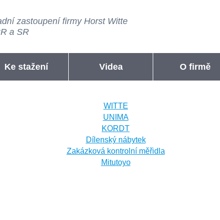
dní zastoupení firmy Horst Witte
ČR a SR
Ke stažení
Videa
O firmě
WITTE
UNIMA
KORDT
Dílenský nábytek
Zakázková kontrolní měřidla
Mitutoyo