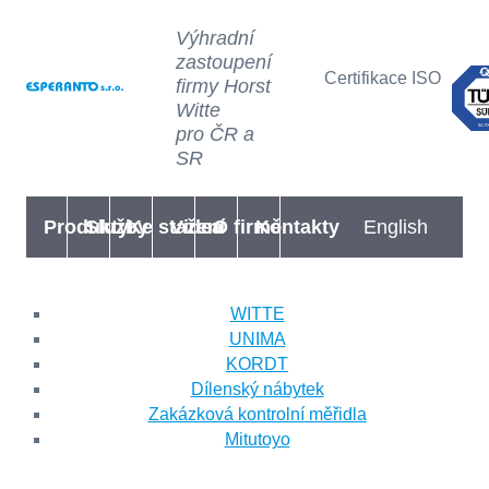
Výhradní
zastoupení
Certifikace ISO
firmy Horst
Witte
pro ČR a
SR
Produkty
Služby
Ke stažení
Videa
O firmě
Kontakty
English
WITTE
UNIMA
KORDT
Dílenský nábytek
Zakázková kontrolní měřidla
Mitutoyo