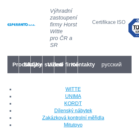
Výhradní
zastoupení
Certifikace ISO
firmy Horst
Witte
pro ČR a
SR
Produkty
Služby
Ke stažení
Videa
O firmě
Kontakty
русский
WITTE
UNIMA
KORDT
Dílenský nábytek
Zakázková kontrolní měřidla
Mitutoyo