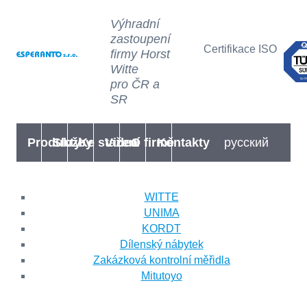
Výhradní
zastoupení
Certifikace ISO
firmy Horst
Witte
pro ČR a
SR
Produkty
Služby
Ke stažení
Videa
O firmě
Kontakty
русский
WITTE
UNIMA
KORDT
Dílenský nábytek
Zakázková kontrolní měřidla
Mitutoyo