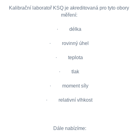
Kalibrační laboratoř KSQ je akreditovaná pro tyto obory
měření:
· délka
· rovinný úhel
· teplota
· tlak
· moment síly
· relativní vlhkost
Dále nabízíme: