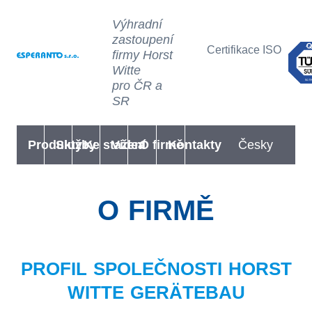
Výhradní
zastoupení
Certifikace ISO
firmy Horst
Witte
pro ČR a
SR
Produkty
Služby
Ke stažení
Videa
O firmě
Kontakty
Česky
O FIRMĚ
PROFIL SPOLEČNOSTI HORST
WITTE GERÄTEBAU