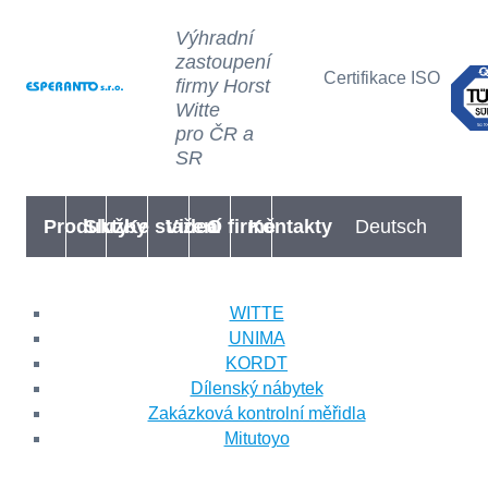
Výhradní
zastoupení
Certifikace ISO
firmy Horst
Witte
pro ČR a
SR
Produkty
Služby
Ke stažení
Videa
O firmě
Kontakty
Deutsch
WITTE
UNIMA
KORDT
Dílenský nábytek
Zakázková kontrolní měřidla
Mitutoyo